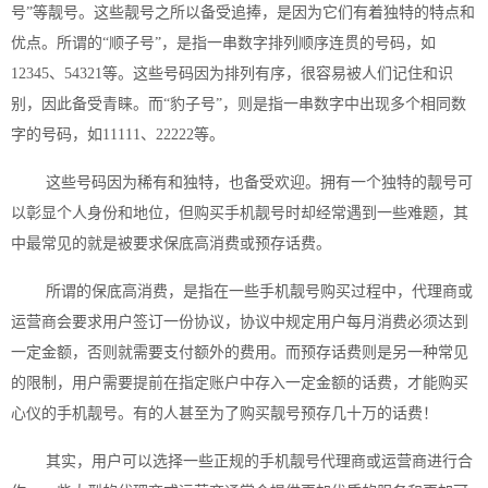
号”等靓号。这些靓号之所以备受追捧，是因为它们有着独特的特点和
优点。所谓的“顺子号”，是指一串数字排列顺序连贯的号码，如
12345
、
54321
等。这些号码因为排列有序，很容易被人们记住和识
别，因此备受青睐。而“豹子号”，则是指一串数字中出现多个相同数
字的号码，如
11111
、
22222
等。
这些号码因为稀有和独特，也备受欢迎。拥有一个独特的靓号可
以彰显个人身份和地位，但购买手机靓号时却经常遇到一些难题，其
中最常见的就是被要求保底高消费或预存话费。
所谓的保底高消费，是指在一些手机靓号购买过程中，代理商或
运营商会要求用户签订一份协议，协议中规定用户每月消费必须达到
一定金额，否则就需要支付额外的费用。而预存话费则是另一种常见
的限制，用户需要提前在指定账户中存入一定金额的话费，才能购买
心仪的手机靓号。有的人甚至为了购买靓号预存几十万的话费！
其实，用户可以选择一些正规的手机靓号代理商或运营商进行合